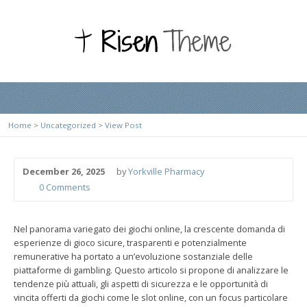
Home
>
Uncategorized
>
View Post
December 26, 2025
by
Yorkville Pharmacy
0 Comments
Nel panorama variegato dei giochi online, la crescente domanda di
esperienze di gioco sicure, trasparenti e potenzialmente
remunerative ha portato a un’evoluzione sostanziale delle
piattaforme di gambling. Questo articolo si propone di analizzare le
tendenze più attuali, gli aspetti di sicurezza e le opportunità di
vincita offerti da giochi come le slot online, con un focus particolare