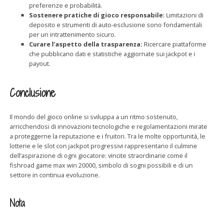
preferenze e probabilità.
Sostenere pratiche di gioco responsabile:
Limitazioni di
deposito e strumenti di auto-esclusione sono fondamentali
per un intrattenimento sicuro.
Curare l’aspetto della trasparenza:
Ricercare piattaforme
che pubblicano dati e statistiche aggiornate sui jackpot e i
payout.
Conclusione
Il mondo del gioco online si sviluppa a un ritmo sostenuto,
arricchendosi di innovazioni tecnologiche e regolamentazioni mirate
a proteggerne la reputazione e i fruitori. Tra le molte opportunità, le
lotterie e le slot con jackpot progressivi rappresentano il culmine
dell’aspirazione di ogni giocatore: vincite straordinarie come il
fishroad game max win 20000, simbolo di sogni possibili e di un
settore in continua evoluzione.
Nota