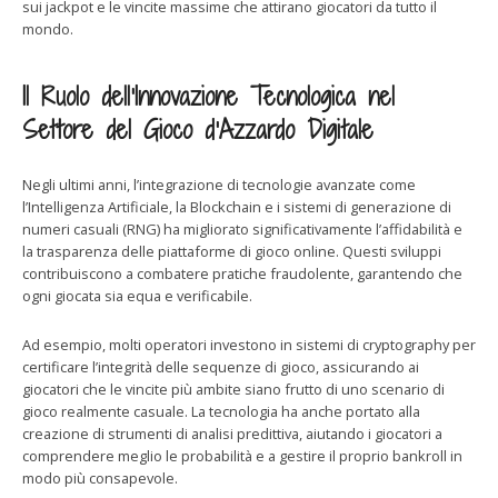
sui jackpot e le vincite massime che attirano giocatori da tutto il
mondo.
Il Ruolo dell’Innovazione Tecnologica nel
Settore del Gioco d’Azzardo Digitale
Negli ultimi anni, l’integrazione di tecnologie avanzate come
l’Intelligenza Artificiale, la Blockchain e i sistemi di generazione di
numeri casuali (RNG) ha migliorato significativamente l’affidabilità e
la trasparenza delle piattaforme di gioco online. Questi sviluppi
contribuiscono a combatere pratiche fraudolente, garantendo che
ogni giocata sia equa e verificabile.
Ad esempio, molti operatori investono in sistemi di cryptography per
certificare l’integrità delle sequenze di gioco, assicurando ai
giocatori che le vincite più ambite siano frutto di uno scenario di
gioco realmente casuale. La tecnologia ha anche portato alla
creazione di strumenti di analisi predittiva, aiutando i giocatori a
comprendere meglio le probabilità e a gestire il proprio bankroll in
modo più consapevole.