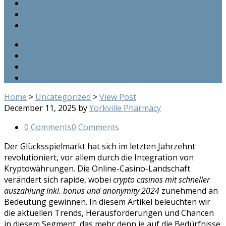
Hours and Location
Contact Us
Privacy & Policy
RSS
Twitter
Facebook
Google+
Home
>
Uncategorized
>
View Post
December 11, 2025
by
Yorkville Pharmacy
0 Comments
0 Comments
Der Glücksspielmarkt hat sich im letzten Jahrzehnt
revolutioniert, vor allem durch die Integration von
Kryptowährungen. Die Online-Casino-Landschaft
verändert sich rapide, wobei
crypto casinos mit schneller
auszahlung inkl. bonus und anonymity 2024
zunehmend an
Bedeutung gewinnen. In diesem Artikel beleuchten wir
die aktuellen Trends, Herausforderungen und Chancen
in diesem Segment, das mehr denn je auf die Bedürfnisse