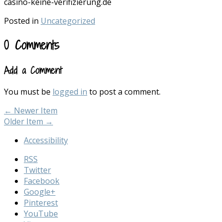
casino-keine-verifizierung.de
Posted in
Uncategorized
0 Comments
Add a Comment
You must be
logged in
to post a comment.
←
Newer Item
Older Item
→
Accessibility
RSS
Twitter
Facebook
Google+
Pinterest
YouTube