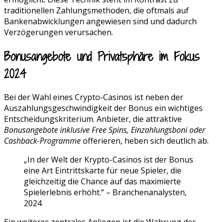
traditionellen Zahlungsmethoden, die oftmals auf
Bankenabwicklungen angewiesen sind und dadurch
Verzögerungen verursachen.
Bonusangebote und Privatsphäre im Fokus
2024
Bei der Wahl eines Crypto-Casinos ist neben der
Auszahlungsgeschwindigkeit der Bonus ein wichtiges
Entscheidungskriterium. Anbieter, die attraktive
Bonusangebote inklusive Free Spins, Einzahlungsboni oder
Cashback-Programme
offerieren, heben sich deutlich ab.
„In der Welt der Krypto-Casinos ist der Bonus
eine Art Eintrittskarte für neue Spieler, die
gleichzeitig die Chance auf das maximierte
Spielerlebnis erhöht.“ – Branchenanalysten,
2024