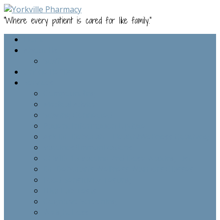
"Where every patient is cared for like family."
Home
About Us
Staff
Online Refills
Services
Compounding
Medical Advice
Staying Connected
Patient Information Update
Ask Dr. Deborah – Health/Wellness Coaching
Vaccines/Immunizations
COVID-19 Vaccine 2nd Dose Waiting List
Dr. Deborah’s Wellness Warriors Classes
Food Sensitivity Testing
Ulta Lab Tests
Cognitive Screening
Weight Loss