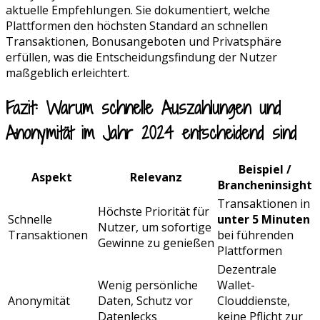
aktuelle Empfehlungen. Sie dokumentiert, welche
Plattformen den höchsten Standard an schnellen
Transaktionen, Bonusangeboten und Privatsphäre
erfüllen, was die Entscheidungsfindung der Nutzer
maßgeblich erleichtert.
Fazit: Warum schnelle Auszahlungen und
Anonymität im Jahr 2024 entscheidend sind
Beispiel /
Aspekt
Relevanz
Brancheninsight
Transaktionen in
Höchste Priorität für
Schnelle
unter 5 Minuten
Nutzer, um sofortige
Transaktionen
bei führenden
Gewinne zu genießen
Plattformen
Dezentrale
Wenig persönliche
Wallet-
Anonymität
Daten, Schutz vor
Clouddienste,
Datenlecks
keine Pflicht zur