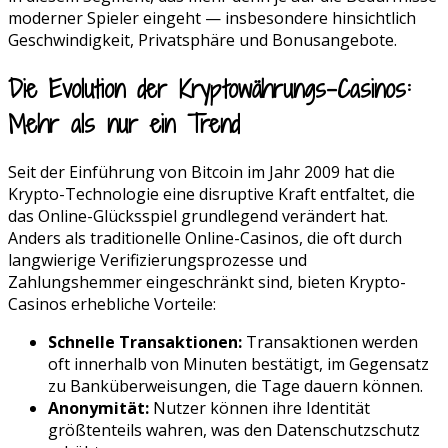
moderner Spieler eingeht — insbesondere hinsichtlich
Geschwindigkeit, Privatsphäre und Bonusangebote.
Die Evolution der Kryptowährungs-Casinos:
Mehr als nur ein Trend
Seit der Einführung von Bitcoin im Jahr 2009 hat die
Krypto-Technologie eine disruptive Kraft entfaltet, die
das Online-Glücksspiel grundlegend verändert hat.
Anders als traditionelle Online-Casinos, die oft durch
langwierige Verifizierungsprozesse und
Zahlungshemmer eingeschränkt sind, bieten Krypto-
Casinos erhebliche Vorteile:
Schnelle Transaktionen:
Transaktionen werden
oft innerhalb von Minuten bestätigt, im Gegensatz
zu Banküberweisungen, die Tage dauern können.
Anonymität:
Nutzer können ihre Identität
größtenteils wahren, was den Datenschutzschutz