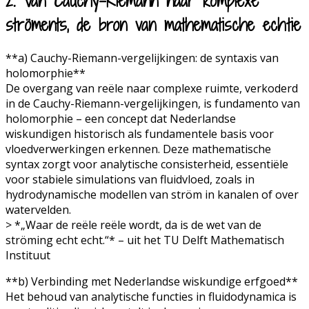
2. Van Cauchy-Riemann naar komplexe
ströments, de bron van mathematische echtie
**a) Cauchy-Riemann-vergelijkingen: de syntaxis van
holomorphie**
De overgang van reële naar complexe ruimte, verkoderd
in de Cauchy-Riemann-vergelijkingen, is fundamento van
holomorphie – een concept dat Nederlandse
wiskundigen historisch als fundamentele basis voor
vloedverwerkingen erkennen. Deze mathematische
syntax zorgt voor analytische consisterheid, essentiële
voor stabiele simulations van fluidvloed, zoals in
hydrodynamische modellen van ström in kanalen of over
watervelden.
> *„Waar de reële reële wordt, da is de wet van de
ströming echt echt.“* – uit het TU Delft Mathematisch
Instituut
**b) Verbinding met Nederlandse wiskundige erfgoed**
Het behoud van analytische functies in fluidodynamica is