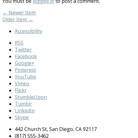
You must be
logged in
to post a comment.
←
Newer Item
Older Item
→
Accessibility
RSS
Twitter
Facebook
Google+
Pinterest
YouTube
Vimeo
Flickr
StumbleUpon
Tumblr
LinkedIn
Skype
442 Church St, San Diego, CA 92117
(817) 555-3462