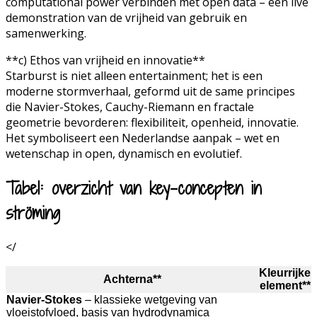
computational power verbinden met open data – een live
demonstration van de vrijheid van gebruik en
samenwerking.
**c) Ethos van vrijheid en innovatie**
Starburst is niet alleen entertainment; het is een
moderne stormverhaal, geformd uit de same principes
die Navier-Stokes, Cauchy-Riemann en fractale
geometrie bevorderen: flexibiliteit, openheid, innovatie.
Het symboliseert een Nederlandse aanpak – wet en
wetenschap in open, dynamisch en evolutief.
Tabel: overzicht van key-concepten in
ströming
</
Kleurrijke
Achterna**
element**
Navier-Stokes
– klassieke wetgeving van
vloeistofvloed, basis van hydrodynamica