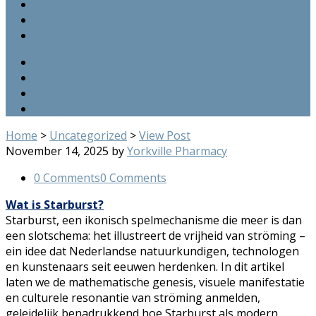
Hours and Location
Contact Us
Privacy & Policy
RSS
Twitter
Facebook
Google+
Home
>
Uncategorized
>
View Post
November 14, 2025
by
Yorkville Pharmacy
0 Comments
0 Comments
Wat is Starburst?
Starburst, een ikonisch spelmechanisme die meer is dan
een slotschema: het illustreert de vrijheid van ströming –
ein idee dat Nederlandse natuurkundigen, technologen
en kunstenaars seit eeuwen herdenken. In dit artikel
laten we de mathematische genesis, visuele manifestatie
en culturele resonantie van ströming anmelden,
geleidelijk benadrukkend hoe Starburst als modern