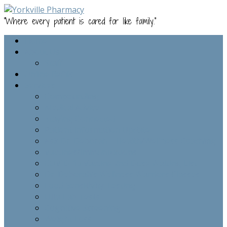
"Where every patient is cared for like family."
Home
About Us
Staff
Online Refills
Services
Compounding
Medical Advice
Staying Connected
Patient Information Update
Ask Dr. Deborah – Health/Wellness Coaching
Vaccines/Immunizations
COVID-19 Vaccine 2nd Dose Waiting List
Dr. Deborah’s Wellness Warriors Classes
Food Sensitivity Testing
Ulta Lab Tests
Cognitive Screening
Weight Loss