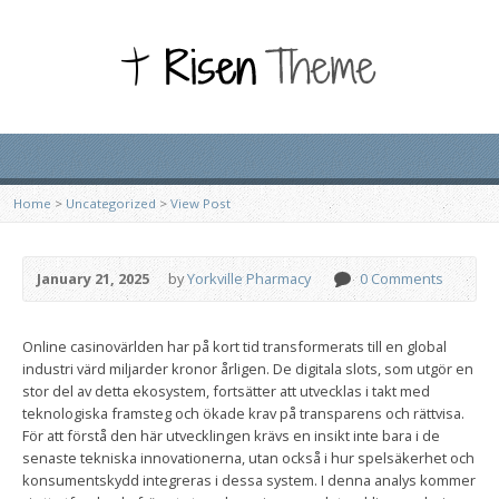
Home
>
Uncategorized
>
View Post
January 21, 2025
by
Yorkville Pharmacy
0 Comments
Online casinovärlden har på kort tid transformerats till en global
industri värd miljarder kronor årligen. De digitala slots, som utgör en
stor del av detta ekosystem, fortsätter att utvecklas i takt med
teknologiska framsteg och ökade krav på transparens och rättvisa.
För att förstå den här utvecklingen krävs en insikt inte bara i de
senaste tekniska innovationerna, utan också i hur spelsäkerhet och
konsumentskydd integreras i dessa system. I denna analys kommer