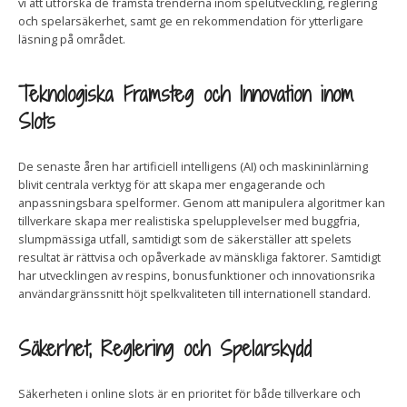
vi att utforska de främsta trenderna inom spelutveckling, reglering
och spelarsäkerhet, samt ge en rekommendation för ytterligare
läsning på området.
Teknologiska Framsteg och Innovation inom
Slots
De senaste åren har artificiell intelligens (AI) och maskininlärning
blivit centrala verktyg för att skapa mer engagerande och
anpassningsbara spelformer. Genom att manipulera algoritmer kan
tillverkare skapa mer realistiska spelupplevelser med buggfria,
slumpmässiga utfall, samtidigt som de säkerställer att spelets
resultat är rättvisa och opåverkade av mänskliga faktorer. Samtidigt
har utvecklingen av respins, bonusfunktioner och innovationsrika
användargränssnitt höjt spelkvaliteten till internationell standard.
Säkerhet, Reglering och Spelarskydd
Säkerheten i online slots är en prioritet för både tillverkare och