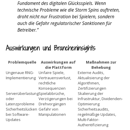
Fundament des digitalen Glücksspiels. Wenn
technische Probleme wie die Storm Spins auftreten,
droht nicht nur Frustration bei Spielern, sondern
auch die Gefahr regulatorischer Sanktionen für
Betreiber.”
Auswirkungen und Brancheninsights
Problemquelle
Auswirkungen auf
Maßnahmen zur
die Plattform
Behebung
Ungenaue RNG-
Unfaire Spiele,
Externe Audits,
Implementierung
Vertrauensverlust,
Aktualisierung der
rechtliche
Algorithmen,
Konsequenzen
Zertifizierungen
Serverüberlastung
Spielabbrüche,
Skalierung der
oder
Verzögerungen bei
Infrastruktur, Dividenden-
Latenzprobleme
Drehvorgängen
Optimierung
Sicherheitslücken
Gefahr von
Sicherheitsaudits,
bei Software-
Manipulationen
regelmäßige Updates,
Updates
Multi-Faktor-
Authentifizierung