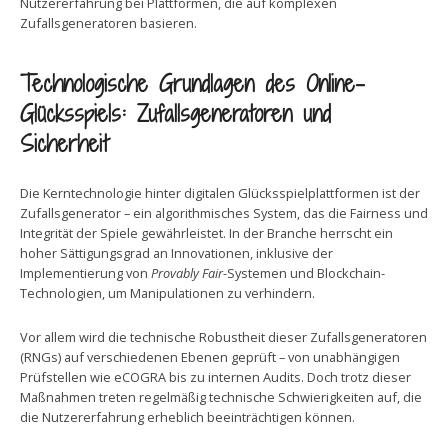
Nutzererfahrung bei Plattformen, die auf komplexen
Zufallsgeneratoren basieren.
Technologische Grundlagen des Online-
Glücksspiels: Zufallsgeneratoren und
Sicherheit
Die Kerntechnologie hinter digitalen Glücksspielplattformen ist der
Zufallsgenerator – ein algorithmisches System, das die Fairness und
Integrität der Spiele gewährleistet. In der Branche herrscht ein
hoher Sättigungsgrad an Innovationen, inklusive der
Implementierung von
Provably Fair
-Systemen und Blockchain-
Technologien, um Manipulationen zu verhindern.
Vor allem wird die technische Robustheit dieser Zufallsgeneratoren
(RNGs) auf verschiedenen Ebenen geprüft – von unabhängigen
Prüfstellen wie eCOGRA bis zu internen Audits. Doch trotz dieser
Maßnahmen treten regelmäßig technische Schwierigkeiten auf, die
die Nutzererfahrung erheblich beeinträchtigen können.