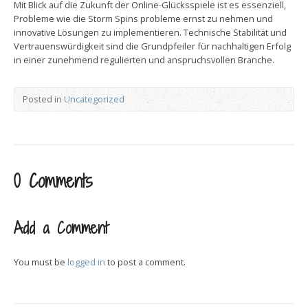
Mit Blick auf die Zukunft der Online-Glücksspiele ist es essenziell,
Probleme wie die Storm Spins probleme ernst zu nehmen und
innovative Lösungen zu implementieren. Technische Stabilität und
Vertrauenswürdigkeit sind die Grundpfeiler für nachhaltigen Erfolg
in einer zunehmend regulierten und anspruchsvollen Branche.
Posted in
Uncategorized
0 Comments
Add a Comment
You must be
logged in
to post a comment.