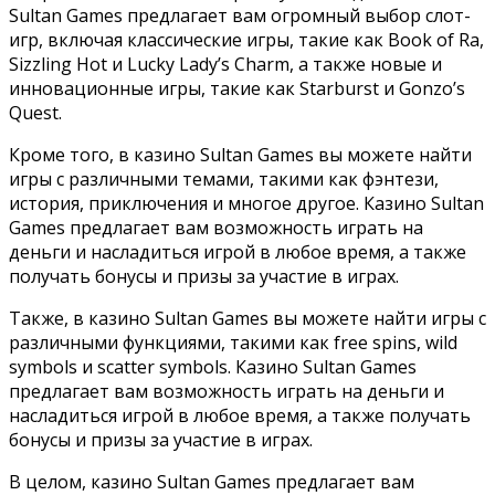
Sultan Games предлагает вам огромный выбор слот-
игр, включая классические игры, такие как Book of Ra,
Sizzling Hot и Lucky Lady’s Charm, а также новые и
инновационные игры, такие как Starburst и Gonzo’s
Quest.
Кроме того, в казино Sultan Games вы можете найти
игры с различными темами, такими как фэнтези,
история, приключения и многое другое. Казино Sultan
Games предлагает вам возможность играть на
деньги и насладиться игрой в любое время, а также
получать бонусы и призы за участие в играх.
Также, в казино Sultan Games вы можете найти игры с
различными функциями, такими как free spins, wild
symbols и scatter symbols. Казино Sultan Games
предлагает вам возможность играть на деньги и
насладиться игрой в любое время, а также получать
бонусы и призы за участие в играх.
В целом, казино Sultan Games предлагает вам