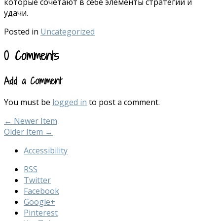
которые сочетают в себе элементы стратегии и
удачи.
Posted in
Uncategorized
0 Comments
Add a Comment
You must be
logged in
to post a comment.
←
Newer Item
Older Item
→
Accessibility
RSS
Twitter
Facebook
Google+
Pinterest