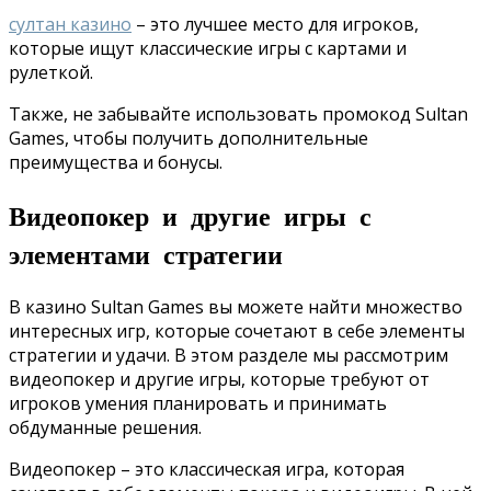
султан казино
– это лучшее место для игроков,
которые ищут классические игры с картами и
рулеткой.
Также, не забывайте использовать промокод Sultan
Games, чтобы получить дополнительные
преимущества и бонусы.
Видеопокер и другие игры с
элементами стратегии
В казино Sultan Games вы можете найти множество
интересных игр, которые сочетают в себе элементы
стратегии и удачи. В этом разделе мы рассмотрим
видеопокер и другие игры, которые требуют от
игроков умения планировать и принимать
обдуманные решения.
Видеопокер – это классическая игра, которая