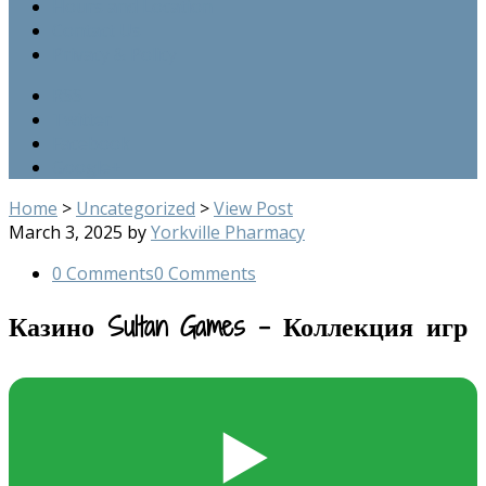
Hours and Location
Contact Us
Privacy & Policy
RSS
Twitter
Facebook
Google+
Home
>
Uncategorized
>
View Post
March 3, 2025
by
Yorkville Pharmacy
0 Comments
0 Comments
Казино Sultan Games – Коллекция игр
▶️