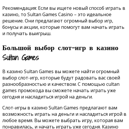
Рекомендация: Если вы ищете новый способ играть в
казино, то Sultan Games Casino – это идеальное
решение. Они предлагают огромный выбор игр,
бонусы и акции, которые помогут вам начать играть
и получать выигрыш.
Большой выбор слот-игр в казино
Sultan Games
В казино Sultan Games вы можете найти огромный
выбор слот-игр, которые будут радовать вас своей
разнообразностью и качеством. С помощью сultan
games промокода вы сможете начать играть уже
сегодня и насладиться игрой на деньги.
Слот-игры в казино Sultan Games предлагают вам
возможность играть на деньги и насладиться игрой в
любое время. Вы можете выбрать игру, которая вам
понравилась, и начать играть уже сегодня. Казино